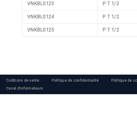
VNKBL0123
P T 1/2
VNKBL0124
P T 1/2
VNKBL0125
P T 1/2
Coditions de vente
Politique de confidentialité
Politique de c
Canal d’informateurs