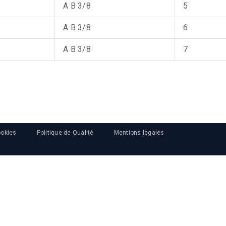
A B 3/8
5
A B 3/8
6
A B 3/8
7
ookies
Politique de Qualité
Mentions legales