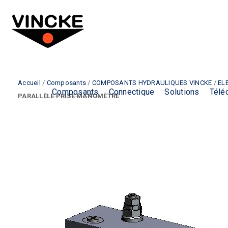
Accueil
/
Composants
/
COMPOSANTS HYDRAULIQUES VINCKE
/
EL
Composants
Connectique
Solutions
Télé
PARALLÈLE PRISE MANOMÈTRE