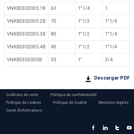
VNKB0302005.1B
63
1"1/4
1
VNKB0302005.2B
70
1"1/2
1"1/4
VNKB0302005.3B
80
1"1/2
1"1/4
VNKB0302005.4B
90
1"1/2
1"1/4
VNKB0302005B
55
1"
3/4
Descargar PDF
Coditions de vente
Politique de confidentialité
Politique de cookies
Politique de Qualité
Mentions legales
Canal d’informateurs