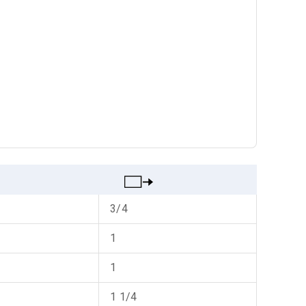
3/4
1
1
1 1/4