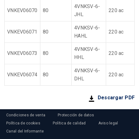
4VNKSV-6-
VNKEV06070
80
220 ac
JHL
4VNKSV-6-
VNKEV06071
80
220 ac
HAHL
4VNKSV-6-
VNKEV06073
80
220 ac
HHL
4VNKSV-6-
VNKEV06074
80
220 ac
DHL
Descargar PDF
Condiciones de venta
Protección de datos
Política de cookies
Política de calidad
Aviso legal
Canal del Informante