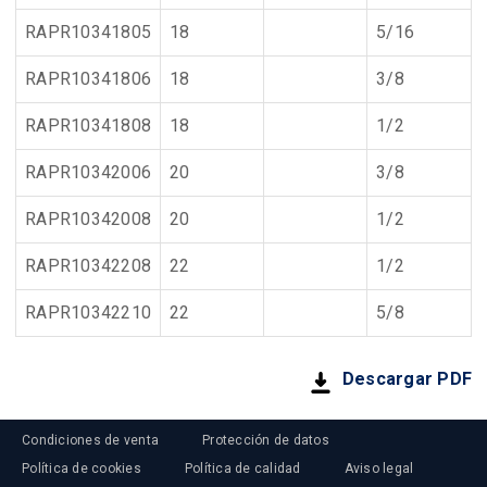
RAPR10341805
18
5/16
RAPR10341806
18
3/8
RAPR10341808
18
1/2
RAPR10342006
20
3/8
RAPR10342008
20
1/2
RAPR10342208
22
1/2
RAPR10342210
22
5/8
Descargar PDF
Condiciones de venta
Protección de datos
Política de cookies
Política de calidad
Aviso legal