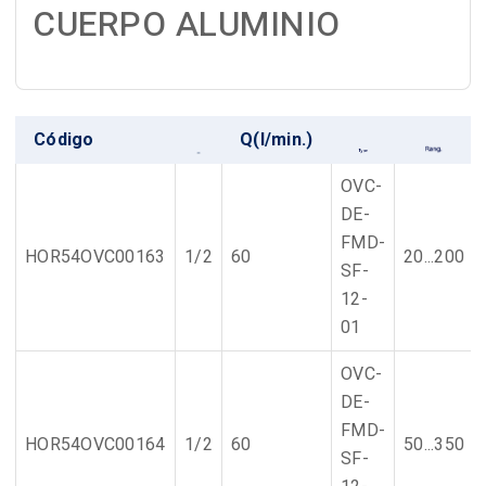
CUERPO ALUMINIO
Código
Q(l/min.)
OVC-
DE-
FMD-
HOR54OVC00163
1/2
60
20...200
SF-
12-
01
OVC-
DE-
FMD-
HOR54OVC00164
1/2
60
50...350
SF-