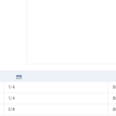
1/4
B
1/4
B
3/8
B