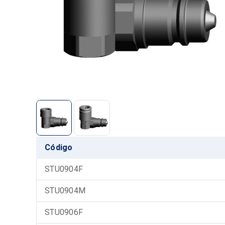
Código
STU0904F
STU0904M
STU0906F