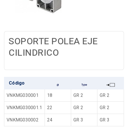
SOPORTE POLEA EJE
CILINDRICO
Código
VNKMG030001
18
GR 2
GR 2
VNKMG030001.1
22
GR 2
GR 2
VNKMG030002
24
GR 3
GR 3